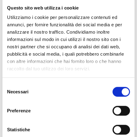
40 edizioni digitali per un anno di notizie e
Questo sito web utilizza i cookie
approfondimenti sul settore vinicolo, sempre
Utilizziamo i cookie per personalizzare contenuti ed
a portata di mano.
annunci, per fornire funzionalità dei social media e per
analizzare il nostro traffico. Condividiamo inoltre
informazioni sul modo in cui utilizzi il nostro sito con i
nostri partner che si occupano di analisi dei dati web,
Categoria::
ABBONAMENTI DIGITALI
pubblicità e social media, i quali potrebbero combinarle
Banche Dati Denominazione
con altre informazioni che hai fornito loro o che hanno
d'Origine + Vite e Vino
raccolto dal tuo utilizzo dei loro servizi.
Abbonamento annuale alle Banche Dati
Selezione
Giuridiche Denominazioni d’Origine + Vite e
Necessari
del
Vino.
consenso
Preferenze
Categoria::
PRODOTTI FISICI
Statistiche
Codice della Vite e del Vino