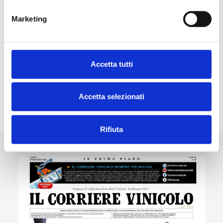
2025
Marketing
Volume con la guida completa e aggiornata
alle normative del settore vitivinicolo italiano.
Accetta tutti
Scopri gli altri prodotti
Accetta selezionati
Rifiuta