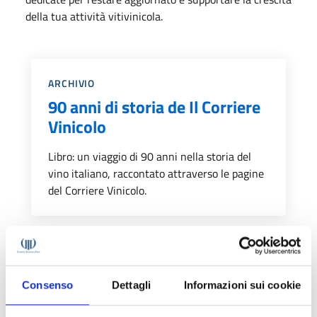
della tua attività vitivinicola.
Categoria::
ARCHIVIO
90 anni di storia de Il Corriere
Vinicolo
Libro: un viaggio di 90 anni nella storia del
vino italiano, raccontato attraverso le pagine
del Corriere Vinicolo.
Categoria::
ABBONAMENTI DIGITALI
Abbonamento a Il Corriere
Consenso
Dettagli
Informazioni sui cookie
Vinicolo digitale (1 anno)