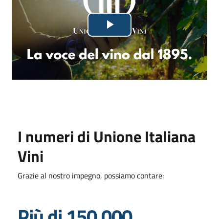
Lettore
Riproduci
video
in
fase
di
caricamento.
il
video
I numeri di Unione Italiana
Vini
Grazie al nostro impegno, possiamo contare:
Più di 150.000