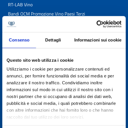
RT-LAB Vino
Bandi OCM Promozione Vino Paesi Terzi
OCM Investimenti in cantina
Assistenza su normative dei Paesi Terzi
Consenso
Dettagli
Informazioni sui cookie
Alert normativo – UIVLex
Compendio – Regole di etichettatura dei prodotti
vitivinicoli
Questo sito web utilizza i cookie
Codice della Vite e del Vino 2025 – 16ª Edizione
Utilizziamo i cookie per personalizzare contenuti ed
annunci, per fornire funzionalità dei social media e per
Formazione giuridica per le aziende vitivinicole
analizzare il nostro traffico. Condividiamo inoltre
Banche Dati Giuridiche Online
informazioni sul modo in cui utilizzi il nostro sito con i
Consulenza organizzativa per le aziende vitivinicole
nostri partner che si occupano di analisi dei dati web,
pubblicità e social media, i quali potrebbero combinarle
Formazione organizzativa e sui sistemi di gestione per le
con altre informazioni che hai fornito loro o che hanno
aziende vitivinicole
raccolto dal tuo utilizzo dei loro servizi.
Verifiche ispettive di Prima e Seconda Parte