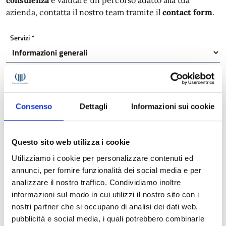
consulenza
e valutare un percorso adatto alla tua
azienda, contatta il nostro team tramite il
contact form
.
Servizi
*
Nome
*
Consenso
Dettagli
Informazioni sui cookie
Cognome
*
Questo sito web utilizza i cookie
Utilizziamo i cookie per personalizzare contenuti ed
Email
*
annunci, per fornire funzionalità dei social media e per
analizzare il nostro traffico. Condividiamo inoltre
informazioni sul modo in cui utilizzi il nostro sito con i
nostri partner che si occupano di analisi dei dati web,
Richiesta
*
pubblicità e social media, i quali potrebbero combinarle