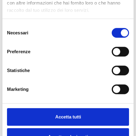
con altre informazioni che hai fornito loro o che hanno
raccolto dal tuo utilizzo dei loro servizi.
Selezione
Necessari
del
Dichiaro di aver preso visione della
privacy policy
e
consenso
autorizzo il trattamento dei miei dati personali per le
Preferenze
finalità connesse alla gestione della mia richiesta.
Statistiche
Richiedi Informazioni
Marketing
Accetta tutti
Ultimo aggiornamento:
14 gennaio 2026 08:53