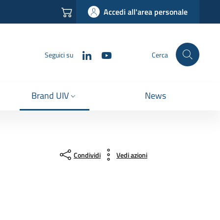
Accedi all'area personale
LinkedIn
YouTube
Seguici su
Cerca
Brand UIV
News
Condividi
Vedi azioni