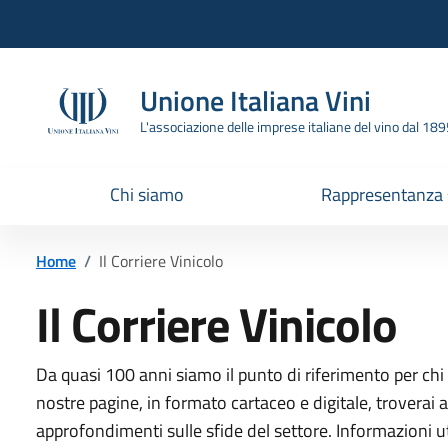
Vai all'header
Vai alla navigazione
Vai ai contenuti
Vai al footer
Unione Italiana Vini
L'associazione delle imprese italiane del vino dal 18
Chi siamo
Rappresentanza
Home
/
Il Corriere Vinicolo
Il Corriere Vinicolo
Da quasi 100 anni siamo il punto di riferimento per chi 
nostre pagine, in formato cartaceo e digitale, troverai a
approfondimenti sulle sfide del settore. Informazioni ut