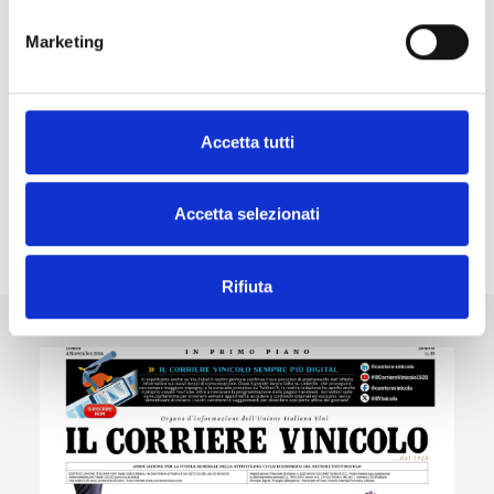
2025
Marketing
Volume con la guida completa e aggiornata
alle normative del settore vitivinicolo italiano.
Accetta tutti
Scopri gli altri prodotti
Accetta selezionati
Rifiuta