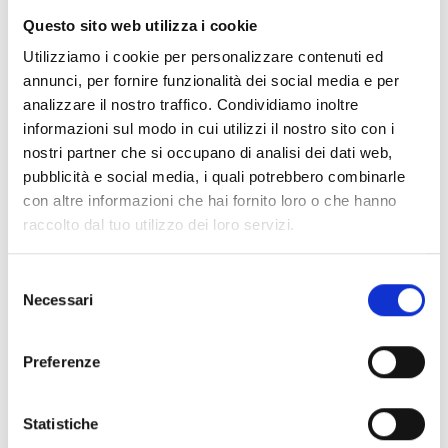
40 edizioni digitali per un anno di notizie e
Questo sito web utilizza i cookie
approfondimenti sul settore vinicolo, sempre
Utilizziamo i cookie per personalizzare contenuti ed
a portata di mano.
annunci, per fornire funzionalità dei social media e per
analizzare il nostro traffico. Condividiamo inoltre
informazioni sul modo in cui utilizzi il nostro sito con i
nostri partner che si occupano di analisi dei dati web,
Categoria::
ABBONAMENTI DIGITALI
pubblicità e social media, i quali potrebbero combinarle
Banche Dati Denominazione
con altre informazioni che hai fornito loro o che hanno
d'Origine + Vite e Vino
raccolto dal tuo utilizzo dei loro servizi.
Abbonamento annuale alle Banche Dati
Selezione
Giuridiche Denominazioni d’Origine + Vite e
Necessari
del
Vino.
consenso
Preferenze
Categoria::
PRODOTTI FISICI
Statistiche
Codice della Vite e del Vino