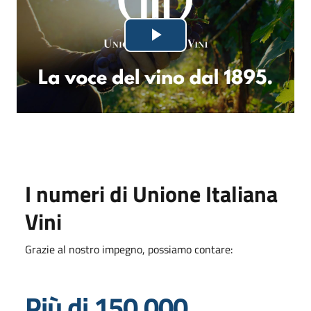
Lettore
Riproduci
video
in
fase
di
caricamento.
il
video
I numeri di Unione Italiana
Vini
Grazie al nostro impegno, possiamo contare:
Più di 150.000