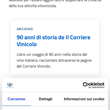
della tua attività vitivinicola.
Categoria::
ARCHIVIO
90 anni di storia de Il Corriere
Vinicolo
Libro: un viaggio di 90 anni nella storia del
vino italiano, raccontato attraverso le pagine
del Corriere Vinicolo.
Categoria::
ABBONAMENTI DIGITALI
Abbonamento a Il Corriere
Consenso
Dettagli
Informazioni sui cookie
Vinicolo digitale (1 anno)