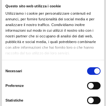
40 edizioni digitali per un anno di notizie e
Questo sito web utilizza i cookie
approfondimenti sul settore vinicolo, sempre
Utilizziamo i cookie per personalizzare contenuti ed
a portata di mano.
annunci, per fornire funzionalità dei social media e per
analizzare il nostro traffico. Condividiamo inoltre
informazioni sul modo in cui utilizzi il nostro sito con i
nostri partner che si occupano di analisi dei dati web,
Categoria::
ABBONAMENTI DIGITALI
pubblicità e social media, i quali potrebbero combinarle
Banche Dati Denominazione
con altre informazioni che hai fornito loro o che hanno
d'Origine + Vite e Vino
raccolto dal tuo utilizzo dei loro servizi.
Abbonamento annuale alle Banche Dati
Selezione
Giuridiche Denominazioni d’Origine + Vite e
Necessari
del
Vino.
consenso
Preferenze
Categoria::
PRODOTTI FISICI
Statistiche
Codice della Vite e del Vino