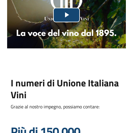
Lettore
Riproduci
video
in
fase
di
caricamento.
il
video
I numeri di Unione Italiana
Vini
Grazie al nostro impegno, possiamo contare:
Più di 150.000