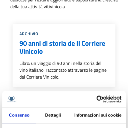
della tua attività vitivinicola.
Categoria::
ARCHIVIO
90 anni di storia de Il Corriere
Vinicolo
Libro: un viaggio di 90 anni nella storia del
vino italiano, raccontato attraverso le pagine
del Corriere Vinicolo.
Categoria::
ABBONAMENTI DIGITALI
Abbonamento a Il Corriere
Consenso
Dettagli
Informazioni sui cookie
Vinicolo digitale (1 anno)