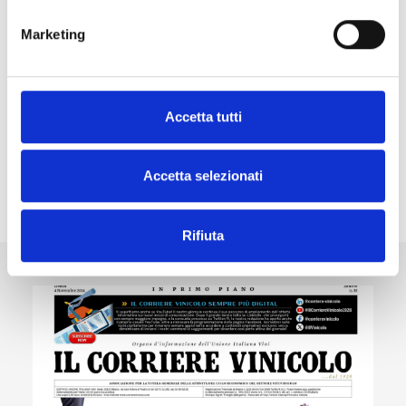
2025
Marketing
Volume con la guida completa e aggiornata
alle normative del settore vitivinicolo italiano.
Accetta tutti
Scopri gli altri prodotti
Accetta selezionati
Rifiuta