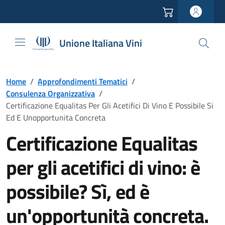
Vai all'header
Vai alla navigazione
Vai ai contenuti
Vai al footer
Unione Italiana Vini
Home
/
Approfondimenti Tematici
/
Consulenza Organizzativa
/
Certificazione Equalitas Per Gli Acetifici Di Vino E Possibile Si
Ed E Unopportunita Concreta
Certificazione Equalitas
per gli acetifici di vino: è
possibile? Sì, ed è
un'opportunità concreta.