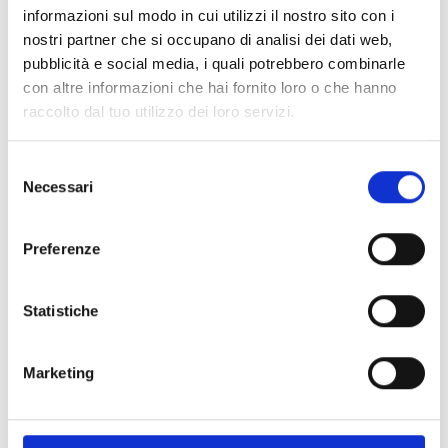
informazioni sul modo in cui utilizzi il nostro sito con i
Dichiaro di aver preso visione della
privacy policy
e
nostri partner che si occupano di analisi dei dati web,
autorizzo il trattamento dei miei dati personali per le
pubblicità e social media, i quali potrebbero combinarle
finalità connesse alla gestione della mia richiesta.
con altre informazioni che hai fornito loro o che hanno
raccolto dal tuo utilizzo dei loro servizi.
Selezione
Richiedi Informazioni
Necessari
del
consenso
Preferenze
Ottieni un vantaggio
strategico
Statistiche
La sostenibilità non è più un’opzione, ma una leva
Marketing
strategica.
Anche gli acetifici di vino possono oggi compiere un
passo concreto verso un modello produttivo più