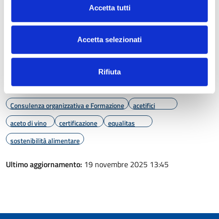
responsabile e competitivo.
Accetta tutti
Con la certificazione
Equalitas
, e il supporto di
Unione
Italiana Vini
, questo percorso è più accessibile che mai.
Accetta selezionati
Rifiuta
Argomenti:
Consulenza organizzativa e Formazione
acetifici
aceto di vino
certificazione
equalitas
sostenibilità alimentare
Ultimo aggiornamento:
19 novembre 2025 13:45