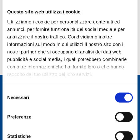
CV 17/2026
Davide Bianchi
DiSAA
Questo sito web utilizza i cookie
Lucio Brancadoro
Miglioramento genetico
portinnesti
Utilizziamo i cookie per personalizzare contenuti ed
vite
annunci, per fornire funzionalità dei social media e per
analizzare il nostro traffico. Condividiamo inoltre
Ultimo aggiornamento:
12 giugno 2026 15:49
informazioni sul modo in cui utilizzi il nostro sito con i
nostri partner che si occupano di analisi dei dati web,
pubblicità e social media, i quali potrebbero combinarle
con altre informazioni che hai fornito loro o che hanno
raccolto dal tuo utilizzo dei loro servizi.
Selezione
ALTRE PAGINE
Necessari
del
Eventi
consenso
Fiere
Preferenze
Contatti
SERVIZI
Statistiche