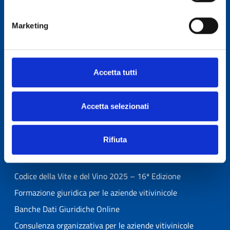
RT-LAB Mosto Concentrato Rettificato
Marketing
RT-LAB Aceto
RT-LAB Wine Sensory
RT-LAB Vino
Accetta tutti
Bandi OCM Promozione Vino Paesi Terzi
OCM Investimenti in cantina
Accetta selezionati
Assistenza su normative dei Paesi Terzi
Alert normativo – UIVLex
Rifiuta
Compendio – Regole di etichettatura dei prodotti
vitivinicoli
Codice della Vite e del Vino 2025 – 16ª Edizione
Formazione giuridica per le aziende vitivinicole
Banche Dati Giuridiche Online
Consulenza organizzativa per le aziende vitivinicole