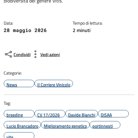
biodiversità del genere Vitis.
Data:
Tempo di lettura:
2 minuti
28 maggio 2026
Condividi
Vedi azioni
Categorie:
News
Il Corriere Vinicolo
Tag:
breeding
CV 17/2026
Davide Bianchi
DiSAA
Lucio Brancadoro
Miglioramento genetico
portinnesti
vite