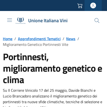
Vai all'header
Vai alla navigazione
Vai ai contenuti
Vai al footer
Unione Italiana Vini
Home
/
Approfondimenti Tematici
/
News
/
Miglioramento Genetico Portinnesti Vite
Portinnesti,
miglioramento genetico e
clima
Su Il Corriere Vinicolo 17 del 25 maggio, Davide Bianchi e
Lucio Brancadoro analizzano il miglioramento genetico dei
portinnesti tra nuove sfide climatiche, tecniche di selezione e