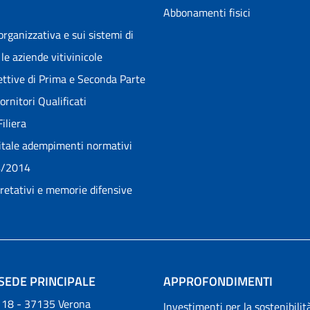
Abbonamenti fisici
rganizzativa e sui sistemi di
le aziende vitivinicole
pettive di Prima e Seconda Parte
rnitori Qualificati
Filiera
itale adempimenti normativi
4/2014
pretativi e memorie difensive
SEDE PRINCIPALE
APPROFONDIMENTI
, 18 - 37135 Verona
Investimenti per la sostenibilità