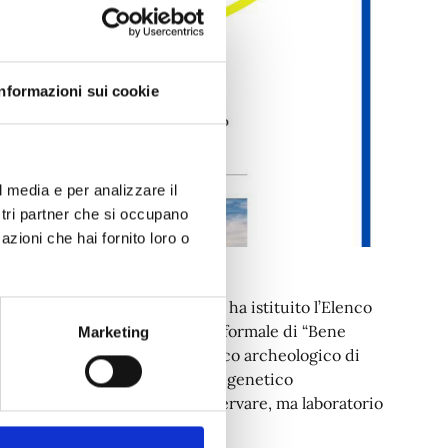
Informazioni sui cookie
l media e per analizzare il
ostri partner che si occupano
azioni che hai fornito loro o
 n. 50 del 27 maggio 2025, che ha istituito l’Elenco
ndo la strada al riconoscimento formale di “Bene
Marketing
a Feudi di San Gregorio e il Parco archeologico di
iterranea, utilizzando materiale genetico
così non solo memoria da conservare, ma laboratorio
erca e innovazione.