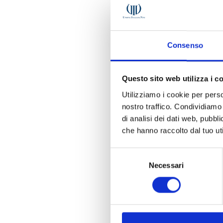
Consenso
Questo sito web utilizza i c
Utilizziamo i cookie per perso
nostro traffico. Condividiamo 
di analisi dei dati web, pubbl
che hanno raccolto dal tuo uti
Il rico
Selezione
ufficia
Necessari
del
paesagg
consenso
Pompei 
proveni
vivo pe