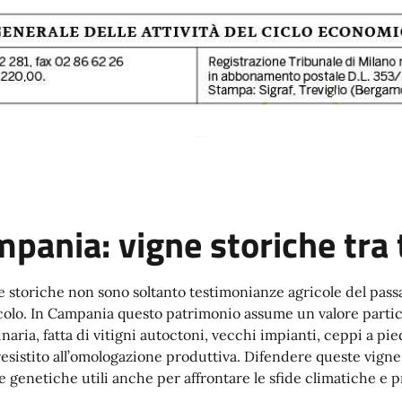
pania: vigne storiche tra 
e storiche non sono soltanto testimonianze agricole del passa
icolo. In Campania questo patrimonio assume un valore partic
inaria, fatta di vitigni autoctoni, vecchi impianti, ceppi a pi
esistito all’omologazione produttiva. Difendere queste vigne 
se genetiche utili anche per affrontare le sfide climatiche e 