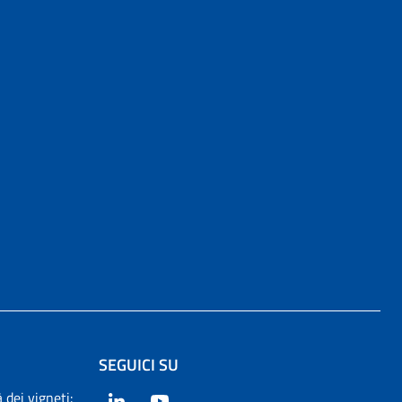
SEGUICI SU
 dei vigneti:
LinkedIn
YouTube