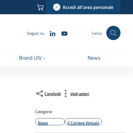
Accedi all'area personale
LinkedIn
YouTube
Seguici su
Cerca
Brand UIV
News
Condividi
Vedi azioni
Categorie:
News
Il Corriere Vinicolo