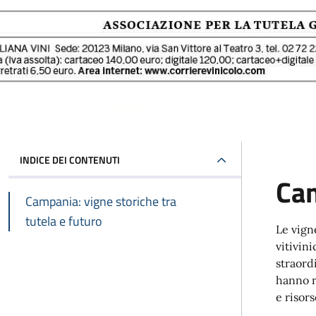
INDICE DEI CONTENUTI
Cam
Campania: vigne storiche tra
tutela e futuro
Le vign
vitivin
straord
hanno r
e risor