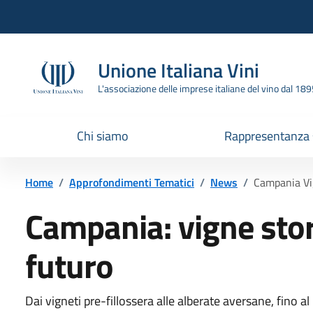
Vai all'header
Vai alla navigazione
Vai ai contenuti
Vai al footer
Unione Italiana Vini
L'associazione delle imprese italiane del vino dal 18
Chi siamo
Rappresentanza
Home
/
Approfondimenti Tematici
/
News
/
Campania Vi
Campania: vigne stori
futuro
Dai vigneti pre-fillossera alle alberate aversane, fino a