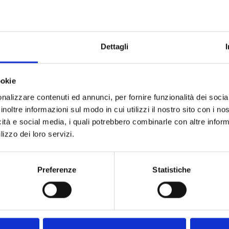
Dettagli
ookie
nalizzare contenuti ed annunci, per fornire funzionalità dei socia
inoltre informazioni sul modo in cui utilizzi il nostro sito con i n
icità e social media, i quali potrebbero combinarle con altre inform
lizzo dei loro servizi.
noscimento istituzionale è arrivato con il Decreto Dirigenziale
le dei vigneti storici ed eroici della Regione Campania, apre
Preferenze
Statistiche
istico”. Ma il racconto guarda anche al futuro: il progetto tr
punta a riportare la vite in un sito simbolo della storia med
ente da viti centenarie irpine. Le vigne storiche diventano 
r una viticoltura capace di unire archeologia, paesaggio, ric