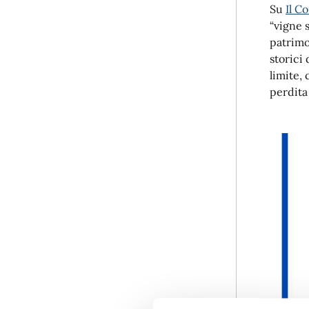
Su
Il C
“vigne 
patrimo
storici 
limite,
perdita