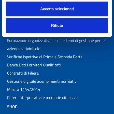
Codice della Vite e del Vino 2025 – 16ª Edizione
Accetta selezionati
Formazione giuridica per le aziende vitivinicole
Banche Dati Giuridiche Online
Rifiuta
Consulenza organizzativa per le aziende vitivinicole
Formazione organizzativa e sui sistemi di gestione per le
aziende vitivinicole
Verifiche ispettive di Prima e Seconda Parte
Banca Dati Fornitori Qualificati
Contratti di Filiera
Gestione digitale adempimenti normativi
Misura 1144/2014
Pareri interpretativi e memorie difensive
SHOP