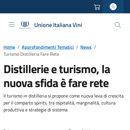
Vai all'header
Vai alla navigazione
Vai ai contenuti
Vai al footer
Unione Italiana Vini
Home
/
Approfondimenti Tematici
/
News
/
Turismo Distilleria Fare Rete
Distillerie e turismo, la
nuova sfida è fare rete
Il turismo in distilleria si propone come nuova leva di crescita
per il comparto spirits, tra ospitalità, marginalità, cultura
produttiva e strategie di sistema