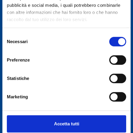
pubblicità e social media, i quali potrebbero combinarle
Eventi
con altre informazioni che hai fornito loro o che hanno
Fiere
raccolto dal tuo utilizzo dei loro servizi.
Contatti
SERVIZI
Selezione
Necessari
del
RT-LAB Mosto Concentrato Rettificato
consenso
RT-LAB Aceto
Preferenze
RT-LAB Wine Sensory
RT-LAB Vino
Statistiche
Bandi OCM Promozione Vino Paesi Terzi
OCM Investimenti in cantina
Marketing
Assistenza su normative dei Paesi Terzi
Alert normativo – UIVLex
Compendio – Regole di etichettatura dei prodotti
Accetta tutti
vitivinicoli