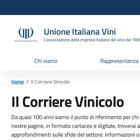
Vai all'header
Vai alla navigazione
Vai ai contenuti
Vai al footer
Unione Italiana Vini
L'associazione delle imprese italiane del vino dal 18
Chi siamo
Rappresentanza
Home
/
Il Corriere Vinicolo
Il Corriere Vinicolo
Da quasi 100 anni siamo il punto di riferimento per chi 
nostre pagine, in formato cartaceo e digitale, troverai a
approfondimenti sulle sfide del settore. Informazioni ut