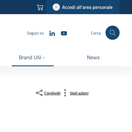
Accedi all'area personale
LinkedIn
YouTube
Seguici su
Cerca
Brand UIV
News
Condividi
Vedi azioni