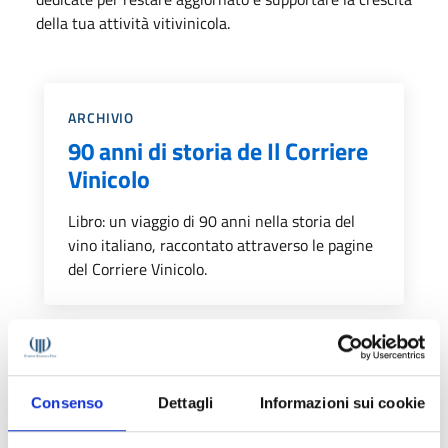
della tua attività vitivinicola.
Categoria::
ARCHIVIO
90 anni di storia de Il Corriere
Vinicolo
Libro: un viaggio di 90 anni nella storia del
vino italiano, raccontato attraverso le pagine
del Corriere Vinicolo.
Categoria::
ABBONAMENTI DIGITALI
Abbonamento a Il Corriere
Consenso
Dettagli
Informazioni sui cookie
Vinicolo digitale (1 anno)