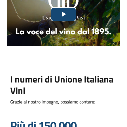
Lettore
Riproduci
video
in
fase
di
caricamento.
il
video
I numeri di Unione Italiana
Vini
Grazie al nostro impegno, possiamo contare:
Più di 150.000