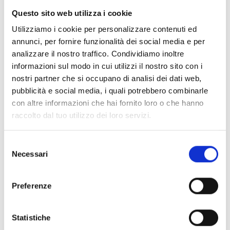
40 edizioni digitali per un anno di notizie e
Questo sito web utilizza i cookie
approfondimenti sul settore vinicolo, sempre
Utilizziamo i cookie per personalizzare contenuti ed
a portata di mano.
annunci, per fornire funzionalità dei social media e per
analizzare il nostro traffico. Condividiamo inoltre
informazioni sul modo in cui utilizzi il nostro sito con i
nostri partner che si occupano di analisi dei dati web,
Categoria::
ABBONAMENTI DIGITALI
pubblicità e social media, i quali potrebbero combinarle
Banche Dati Denominazione
con altre informazioni che hai fornito loro o che hanno
d'Origine + Vite e Vino
raccolto dal tuo utilizzo dei loro servizi.
Abbonamento annuale alle Banche Dati
Selezione
Giuridiche Denominazioni d’Origine + Vite e
Necessari
del
Vino.
consenso
Preferenze
Categoria::
PRODOTTI FISICI
Statistiche
Codice della Vite e del Vino