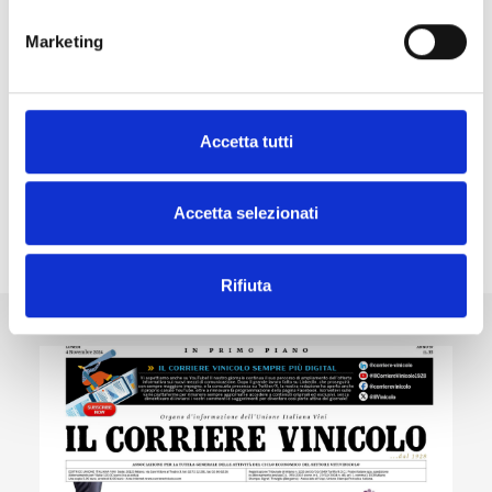
2025
Marketing
Volume con la guida completa e aggiornata
alle normative del settore vitivinicolo italiano.
Accetta tutti
Scopri gli altri prodotti
Accetta selezionati
Rifiuta