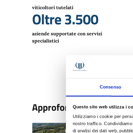
viticoltori tutelati
Oltre 3.500
aziende supportate con servizi
specialistici
Consenso
Approfondimenti temati
Questo sito web utilizza i c
Utilizziamo i cookie per perso
nostro traffico. Condividiamo 
di analisi dei dati web, pubbl