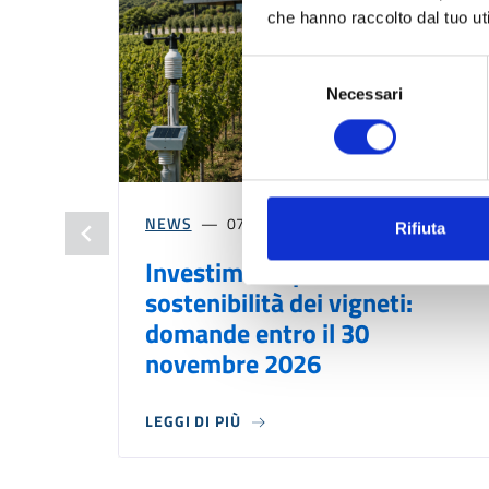
che hanno raccolto dal tuo uti
Selezione
Necessari
del
consenso
NEWS
07/08/2026
Rifiuta
Investimenti per la
sostenibilità dei vigneti:
domande entro il 30
novembre 2026
LEGGI DI PIÙ