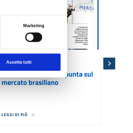
Marketing
NEWS
04/08/2026
NEWS
Accetta tutti
Mercosur, la Francia punta sul
Brasil
mercato brasiliano
cresc
LEGGI DI PIÙ
LEGGI DI