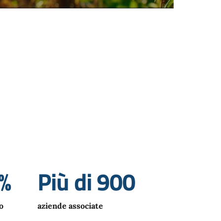
5%
Più di 900
o
aziende associate