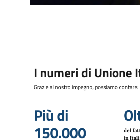
I numeri di Unione I
Grazie al nostro impegno, possiamo contare:
Più di
Ol
150.000
del fa
in Itali