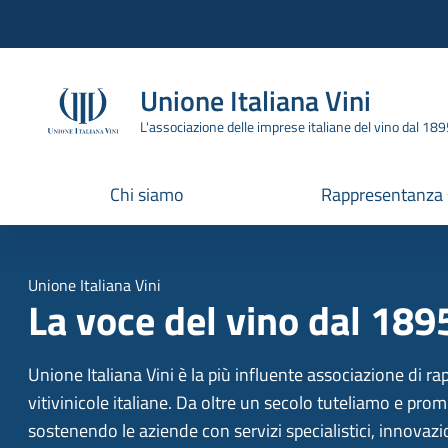
Vai all'header
Vai alla navigazione
Vai ai contenuti
Vai al footer
Unione Italiana Vini
L'associazione delle imprese italiane del vino dal 18
Chi siamo
Rappresentanza
Unione Italiana Vini
La voce del vino dal 189
Unione Italiana Vini è la più influente associazione di r
vitivinicole italiane. Da oltre un secolo tuteliamo e pro
sostenendo le aziende con servizi specialistici, innovaz