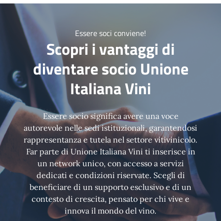
Essere soci conviene!
Scopri i vantaggi di
diventare socio Unione
Italiana Vini
Essere socio significa avere una voce
autorevole nelle sedi istituzionali, garantendosi
rappresentanza e tutela nel settore vitivinicolo.
Far parte di Unione Italiana Vini ti inserisce in
un network unico, con accesso a servizi
dedicati e condizioni riservate. Scegli di
beneficiare di un supporto esclusivo e di un
contesto di crescita, pensato per chi vive e
innova il mondo del vino.