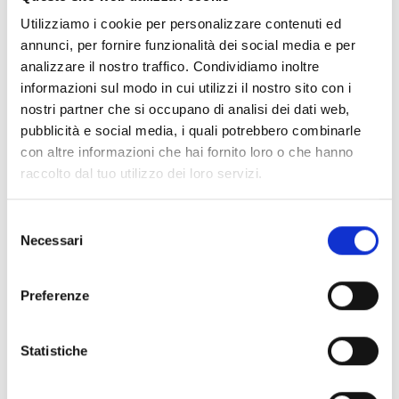
approfondimenti sul settore vinicolo, sempre
Utilizziamo i cookie per personalizzare contenuti ed
a portata di mano.
annunci, per fornire funzionalità dei social media e per
analizzare il nostro traffico. Condividiamo inoltre
informazioni sul modo in cui utilizzi il nostro sito con i
nostri partner che si occupano di analisi dei dati web,
Categoria::
ABBONAMENTI DIGITALI
pubblicità e social media, i quali potrebbero combinarle
Banche Dati Denominazione
con altre informazioni che hai fornito loro o che hanno
d'Origine + Vite e Vino
raccolto dal tuo utilizzo dei loro servizi.
Abbonamento annuale alle Banche Dati
Selezione
Giuridiche Denominazioni d’Origine + Vite e
Necessari
del
Vino.
consenso
Preferenze
Categoria::
PRODOTTI FISICI
Statistiche
Codice della Vite e del Vino
2025