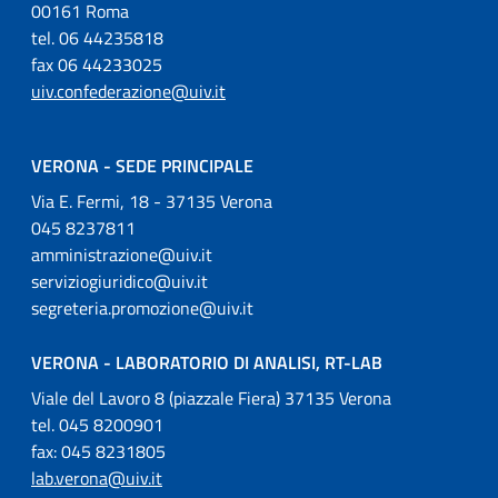
00161 Roma
tel. 06 44235818
fax 06 44233025
uiv.confederazione@uiv.it
VERONA - SEDE PRINCIPALE
Via E. Fermi, 18 - 37135 Verona
045 8237811
amministrazione@uiv.it
serviziogiuridico@uiv.it
segreteria.promozione@uiv.it
VERONA - LABORATORIO DI ANALISI, RT-LAB
Viale del Lavoro 8 (piazzale Fiera) 37135 Verona
tel. 045 8200901
fax: 045 8231805
lab.verona@uiv.it