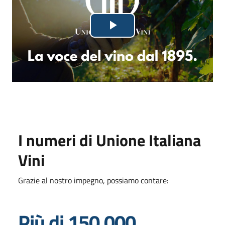
Lettore
Riproduci
video
in
fase
di
caricamento.
il
video
I numeri di Unione Italiana
Vini
Grazie al nostro impegno, possiamo contare:
Più di 150.000