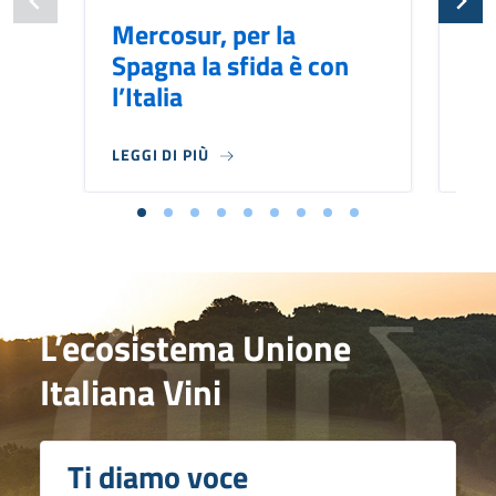
Mercosur, per la
Me
Spagna la sfida è con
pu
l’Italia
br
LEGGI DI PIÙ
LEG
L’ecosistema Unione
Italiana Vini
Ti diamo voce