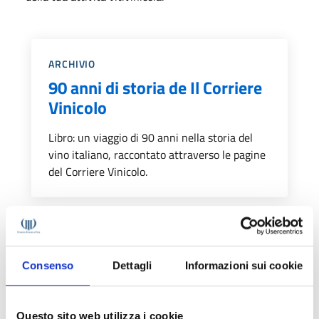
Categoria::
ARCHIVIO
90 anni di storia de Il Corriere
Vinicolo
Libro: un viaggio di 90 anni nella storia del
vino italiano, raccontato attraverso le pagine
del Corriere Vinicolo.
Categoria::
ABBONAMENTI DIGITALI
Abbonamento a Il Corriere
Consenso
Dettagli
Informazioni sui cookie
Vinicolo digitale (1 anno)
40 edizioni digitali per un anno di notizie e
Questo sito web utilizza i cookie