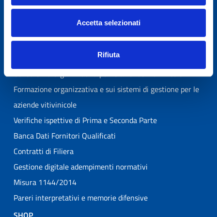
vitivinicoli
Accetta selezionati
Codice della Vite e del Vino 2025 – 16ª Edizione
Formazione giuridica per le aziende vitivinicole
Rifiuta
Banche Dati Giuridiche Online
Consulenza organizzativa per le aziende vitivinicole
Formazione organizzativa e sui sistemi di gestione per le
aziende vitivinicole
Verifiche ispettive di Prima e Seconda Parte
Banca Dati Fornitori Qualificati
Contratti di Filiera
Gestione digitale adempimenti normativi
Misura 1144/2014
Pareri interpretativi e memorie difensive
SHOP