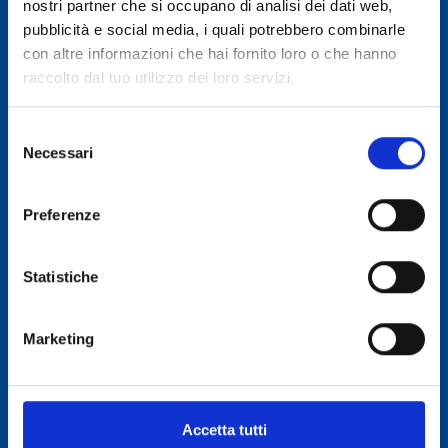
nostri partner che si occupano di analisi dei dati web,
ALTRE PAGINE
pubblicità e social media, i quali potrebbero combinarle
Eventi
con altre informazioni che hai fornito loro o che hanno
Fiere
raccolto dal tuo utilizzo dei loro servizi.
Contatti
Selezione
SERVIZI
Necessari
del
consenso
RT-LAB Mosto Concentrato Rettificato
RT-LAB Aceto
Preferenze
RT-LAB Wine Sensory
Statistiche
RT-LAB Vino
Bandi OCM Promozione Vino Paesi Terzi
Marketing
OCM Investimenti in cantina
Assistenza su normative dei Paesi Terzi
Alert normativo – UIVLex
Accetta tutti
Compendio – Regole di etichettatura dei prodotti