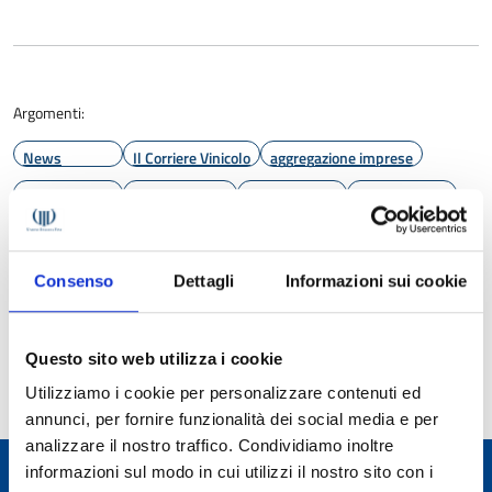
Argomenti:
News
Il Corriere Vinicolo
aggregazione imprese
Argea
bilanci cantine
CV 37/2025
Fedagri
Fivi
Lamberto Frescobaldi
modelli di business
Sandro Sartor
Unione Italiana Vini
Università di Verona
Consenso
Dettagli
Informazioni sui cookie
Ultimo aggiornamento:
26 novembre 2025 08:41
Questo sito web utilizza i cookie
Utilizziamo i cookie per personalizzare contenuti ed
annunci, per fornire funzionalità dei social media e per
analizzare il nostro traffico. Condividiamo inoltre
informazioni sul modo in cui utilizzi il nostro sito con i