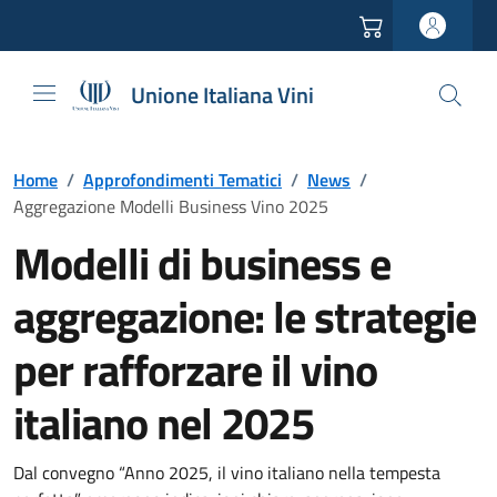
Vai all'header
Vai alla navigazione
Vai ai contenuti
Vai al footer
Unione Italiana Vini
Home
/
Approfondimenti Tematici
/
News
/
Aggregazione Modelli Business Vino 2025
Modelli di business e
aggregazione: le strategie
per rafforzare il vino
italiano nel 2025
Dal convegno “Anno 2025, il vino italiano nella tempesta